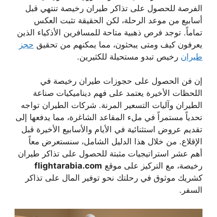
الفرصة للحصول على تذاكر
طيران رخيصة
تنتهي قبل
أسابيع من موعد الرحلة، لكن الحقيقة تثبت العكس
تماماً. توجد فرص ذهبية متاحة للمسافرين الأذكياء الذين
يعرفون كيف ومتى يبحثون، مما يمكنهم من تحقيق
حجز
طيران
رخيص
تبدو مستحيلة للكثيرين.
إن فن الحصول على
حجوزات طيران رخيصة
في
اللحظات الأخيرة يعتمد على فهم ديناميكيات صناعة
الطيران وآليات التسعير المرنة. شركات الطيران تواجه
تحدياً مستمراً في ملء المقاعد الشاغرة، مما يدفعها إلى
تقديم عروض استثنائية في الأيام والأسابيع الأخيرة قبل
الإقلاع. من خلال هذا الدليل الشامل، سنستعرض معاً
أهم عشر استراتيجيات مثبتة للحصول على
تذاكر طيران
رخيصة
، مع التركيز على موقع
flightarabia.com
كشريك موثوق في رحلتك نحو توفير المال على تذاكر
السفر.