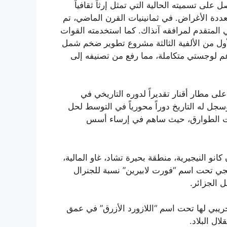
 تسميته الحالية التي تمثل إرثاً ثقافياً
تعددة الأغراض. في ثمانينيات القرن الماضي، تم
 المتقدم لمرافقه آنذاك. كما استخدمته القوات
ول من الألفية الثالثة مشروع تطوير ضخم شمل
 لوجستي متكاملة، مما رفع من تصنيفه إلى
” على مطار أقنار تقديراً لدوره التاريخي في
جل له التاريخ دوراً محورياً في التوسط لحل
عات الطوارق، حيث ساهم في إرساء أسس
و النيجيرية، منطقة بحيرة تشاد، غاو المالية،
يجي تحت اسم “فورت لابيرين” نسبة للجنرال
 الجزائر.
1، عندما أجرت فرنسا أول تفجير نووي تجريبي لها تحت اسم “اللازورد الأزرق” في عمق