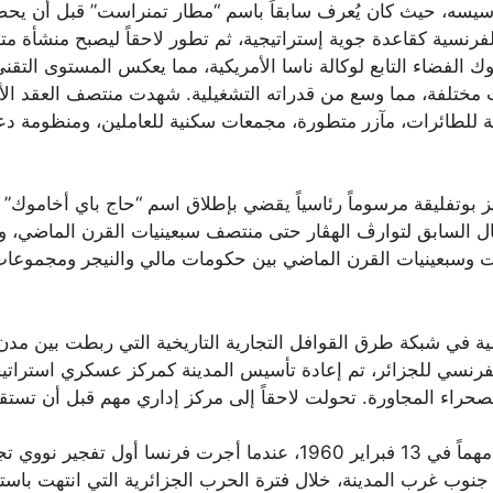
سه، حيث كان يُعرف سابقاً باسم “مطار تمنراست” قبل أن يحصل على
 الفرنسية كقاعدة جوية إستراتيجية، ثم تطور لاحقاً ليصبح منشأة م
الفضاء التابع لوكالة ناسا الأمريكية، مما يعكس المستوى التقني
 مختلفة، مما وسع من قدراته التشغيلية. شهدت منتصف العقد الأ
لطائرات، مآزر متطورة، مجمعات سكنية للعاملين، ومنظومة دعم
عبد العزيز بوتفليقة مرسوماً رئاسياً يقضي بإطلاق اسم “حاج باي أخاموك
قال السابق لتوارڤ الهڤار حتى منتصف سبعينيات القرن الماضي، وس
يات وسبعينيات القرن الماضي بين حكومات مالي والنيجر ومجمو
في شبكة طرق القوافل التجارية التاريخية التي ربطت بين مدن كان
 الفرنسي للجزائر، تم إعادة تأسيس المدينة كمركز عسكري استرات
حراء المجاورة. تحولت لاحقاً إلى مركز إداري مهم قبل أن تستقل
شهدت المنطقة المحيطة بتمنراست حدثاً تاريخياً مهماً في 13 فبراير 960