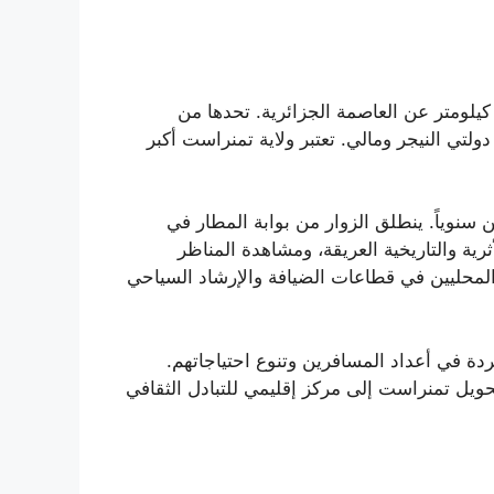
مثل مطار تمنراست الدولي شريان حياة للنقل والاتصال في أقصى جنوب الجزائر، حيث تبعد الولاية حوالي 2000 كيلومتر عن العاصمة الجزائرية. تحدها من
ولتي النيجر ومالي. تعتبر ولاية تمنراست أكبر
 سنوياً. ينطلق الزوار من بوابة المطار في
ية والتاريخية العريقة، ومشاهدة المناظر
المحليين في قطاعات الضيافة والإرشاد السياحي
دة في أعداد المسافرين وتنوع احتياجاتهم.
وتحويل تمنراست إلى مركز إقليمي للتبادل الثقافي