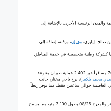
والمدن الرئيسية الأخرى، بالإضافة إلى
ين صالح، إيليزي،
وهران
، ورقلة، إضافة إلى
قعها كشركة وطنية متخصصة في خدمة المناطق
تشير إحصائيات حركة المسافرين إلى نمو ملحوظ في عدد المستخدمين للمطار، حيث سجل عام 2010 نحو 70,515 مسافراً عبر 2,402 عملية طيران متنوعة.
دي محمد بلكبير
)، برج باجي مختار، جانت
ي العاصمة حوالي ساعتين فقط، مما يوفر ربطاً
يتميز المطار ببنية تحتية متطورة تشمل مدرجين رئيسيين للإقلاع والهبوط: المدرج 02/20 الذي يبلغ طوله 3,600 متر والمدرج 08/26 بطول 3,100 متر، مما يسمح