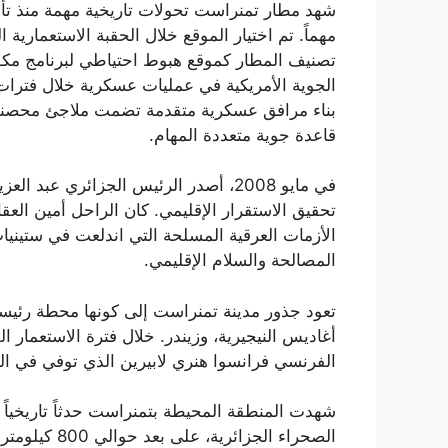
شهد مطار تمنراست تحولات تاريخية مهمة منذ تأسي
مهماً. تم اختيار الموقع خلال الحقبة الاستعمارية
تصنيف المطار كموقع هبوط احتياطي لبرنامج مكوك 
الجوية الأمريكية في عمليات عسكرية خلال فترات
بناء مرافق عسكرية متقدمة تضمت ملاجئ محصنة ل
قاعدة جوية متعددة المهام.
في مايو 2008، أصدر الرئيس الجزائري 
تحقيق الاستقرار الإقليمي. كان الراحل أمين الع
الأزمات العرقية المسلحة التي اندلعت في ستين
المصالحة والسلام الإقليمي.
تعود جذور مدينة تمنراست إلى كونها محطة رئيسية 
أغاديس النيجيرية، وزيندر. خلال فترة الاستعمار
الفرنسي فرانسوا هنري لابيرين الذي توفي في الص
الصحراء الجزائرية، على بعد حوالي 800 كيلومتر جنوب غرب المدينة، خلال فترة الحرب الجزائرية التي انتهت باستقلال البلاد.