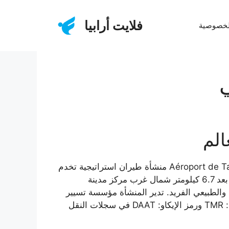
فلايت أرابيا
لخصوصية
الم
يُعد مطار تمنراست الدولي المعروف رسمياً باسم “مطار أقنار – حاج باي أخاموك الدولي” Aéroport de Tamanrasset Aguenar منشأة طيران استراتيجية تخدم
أقصى جنوب الجزائر، حيث يمثل محوراً حيوياً للنقل الجوي في المنطقة الصحراوية الشاسعة. يقع هذا المطار على بعد 6.7 كيلومتر شمال غرب مركز مدينة
 والطبيعي الفريد. تدير المنشأة مؤسسة تسيير
مصالح مطارات الجزائر (EGSA) التي تشرف على تشغيل المطارات في جميع أنحاء البلاد. يحمل المطار رمز الإياتا: TMR ورمز الإيكاو: DAAT في سجلات النقل