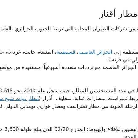
طار أقنار
شركات الطيران المحلية التي تربط الجنوب الجزائري بالعاصمة 
منتظمة إلى
الجزائر العاصمة
،
قسنطينة
، المنيعة، جانت، غرداية، ع
لي في فرنسا.
الجزائر العاصمة مع ترددات متعددة أسبوعياً، مستفيدة من مو
تربط تمنراست بمطارات عنابة، سطيف، أدرار (
مطار توات شيخ سي
 الرحلة الجوية بين مطار تمنراست ومطار هواري بومدين الدولي ف
المدى.