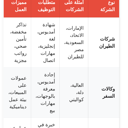
نوع
أمثلة على
متطلبات
مميزات
الشركة
الشركات
التوظيف
العمل
شهادة
تذاكر
الإمارات،
أمديوس،
مخفضة،
الاتحاد،
شركات
لغة
تأمين
السعودية،
الطيران
إنجليزية،
صحي،
مصر
مهارات
رواتب
للطيران
اتصال
مجزية
إجادة
عمولات
أمديوس،
العالية،
على
وكالات
معرفة
دلة،
المبيعات،
السفر
بالوجهات،
كواليتي
بيئة عمل
مهارات
ديناميكية
بيع
خبرة في
عمل عن