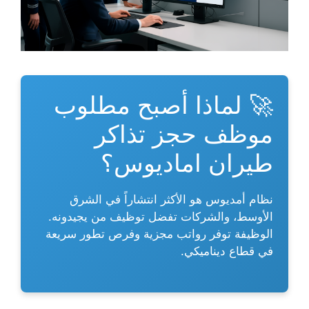
🚀 لماذا أصبح مطلوب
موظف حجز تذاكر
طيران اماديوس؟
نظام أمديوس هو الأكثر انتشاراً في الشرق
الأوسط، والشركات تفضل توظيف من يجيدونه.
الوظيفة توفر رواتب مجزية وفرص تطور سريعة
في قطاع ديناميكي.