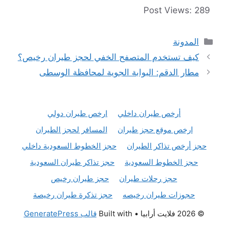
Post Views:
289
التصنيفات
المدونة
كيف تستخدم المتصفح الخفي لحجز طيران رخيص؟
مطار الدقم: البوابة الجوية لمحافظة الوسطى
أرخص طيران داخلي
ارخص طيران دولي
ارخص موقع حجز طيران
المسافر لحجز الطيران
حجز أرخص تذاكر الطيران
حجز الخطوط السعودية داخلي
حجز الخطوط السعودية
حجز تذاكر طيران السعودية
حجز رحلات طيران
حجز طيران رخيص
حجوزات طيران رخيصه
حجز تذكرة طيران رخيصة
© 2026 فلايت أرابيا
• Built with
قالب GeneratePress