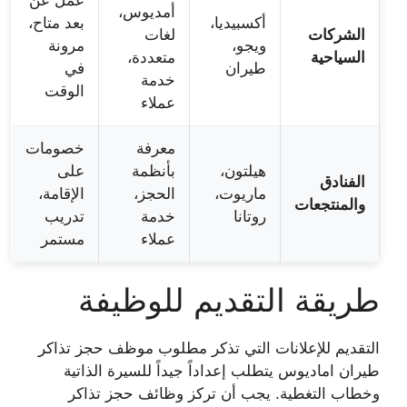
أمديوس،
أكسبيديا،
بعد متاح،
الشركات
لغات
ويجو،
مرونة
السياحية
متعددة،
طيران
في
خدمة
الوقت
عملاء
معرفة
خصومات
هيلتون،
بأنظمة
على
الفنادق
ماريوت،
الحجز،
الإقامة،
والمنتجعات
روتانا
خدمة
تدريب
عملاء
مستمر
طريقة التقديم للوظيفة
التقديم للإعلانات التي تذكر
مطلوب موظف حجز تذاكر
طيران اماديوس
يتطلب إعداداً جيداً للسيرة الذاتية
وخطاب التغطية. يجب أن تركز
وظائف حجز تذاكر