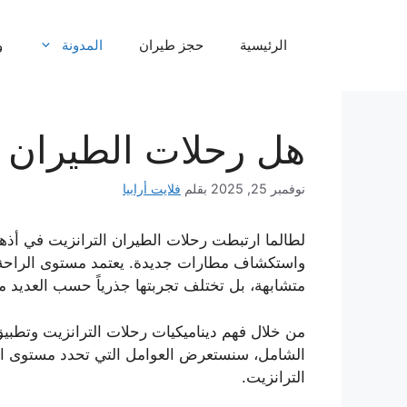
نتقل
لى
الرئيسية
حجز طيران
المدونة
و
لمحتوى
هل رحلات الطيران ا
نوفمبر 25, 2025
بقلم
فلايت أرابيا
لطالما ارتبطت رحلات الطيران الترانزيت في أذها
واستكشاف مطارات جديدة. يعتمد مستوى الراحة ف
متشابهة، بل تختلف تجربتها جذرياً حسب العديد م
من خلال فهم ديناميكيات رحلات الترانزيت وتطبي
الشامل، سنستعرض العوامل التي تحدد مستوى ال
الترانزيت.