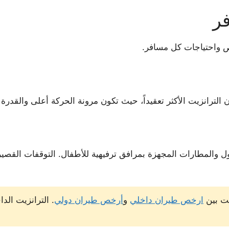
ر
 واحتياجات كل مسافر.
لترانزيت الأكثر تعقيداً، حيث تكون مرونة الحركة أعلى والقدرة 
ول والمطارات المجهزة بمرافق ترفيهية للأطفال. التوقفات القصي
يت بين
ارخص طيران داخلي
و
أرخص طيران دولي
. الترانزيت الد