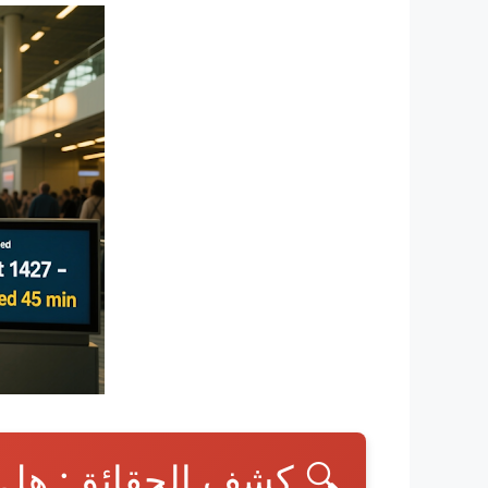
🔍 كشف الحقائق: هل 