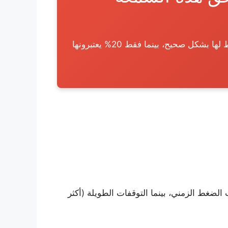
تشير استطلاعات الرأي إلى أن 65% من المسافرين يجدون رحلات الطيران الترانزيت مريحة عندما يتم التخطيط لها بشكل صحيح، بينما فقط 20% يعتبرونها
الضغط الزمني، بينما التوقفات الطويلة (أكثر