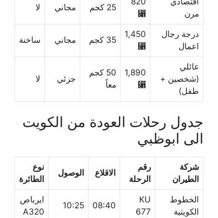
اقتصادي
820
25 كجم
مجاني
لا
مرن
⃁
درجة رجال
1,450
35 كجم
مجاني
ساخنة
اعمال
⃁
عائلي
1,890
50 كجم
(شخصين +
جزئي
لا
⃁
معاً
طفل)
جدول رحلات العودة من الكويت
الى ابوظبي
شركة
رقم
نوع
الاقلاع
الوصول
الطيران
الرحلة
الطائرة
الخطوط
KU
ايرباص
10:25
08:40
الكويتية
677
A320