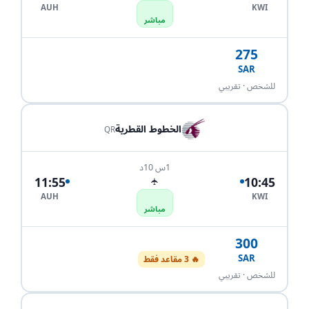
AUH
KWI
مباشر
275
SAR
احجز الآن
للشخص · تقريبي
الخطوط القطرية
QR
1س 10د
11:55
10:45
✈
AUH
KWI
مباشر
300
SAR
🔥 3 مقاعد فقط
احجز الآن
للشخص · تقريبي