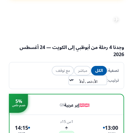
رحلات من أبوظبي إلى
الكويت
✈
تعديل البحث
📅 24 أغسطس 2026
·
👤 1 راكب
·
💺 الاقتصادية
·
AUH → KWI
وجدنا
4
رحلة من
أبوظبي
إلى
الكويت
— 24 أغسطس
2026
تصفية:
الكل
مباشر
مع توقف
ترتيب:
5%
إير عربية
G9
خصم خاص
1س 15د
14:15
13:00
✈