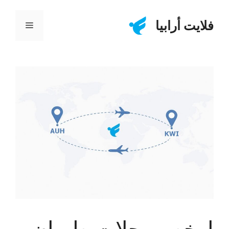
نتقل
لى
فلايت أرابيا
القائمة
لمحتوى
ارخص رحلات طيران