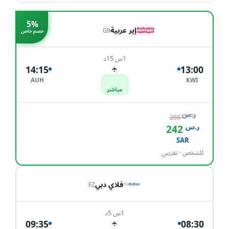
5%
إير عربية
G9
خصم خاص
1س 15د
14:15
13:00
✈
AUH
KWI
مباشر
ر.س
255
ر.س
242
احجز الآن
SAR
للشخص · تقريبي
فلاي دبي
FZ
1س 5د
09:35
08:30
✈