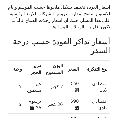
اسعار العودة تختلف بشكل ملحوظ حسب الموسم وايام
الاسبوع. ننصح بمقارنة عروض الشركات الاربع الرئيسية
على هذا المسار، حيث ان اسعار رحلات الصباح غالباً ما
تكون اقل من الرحلات المسائية.
أسعار تذاكر العودة حسب درجة
السفر
الوزن
تغيير
نوع التذكرة
السعر
وجبة
المسموح
الحجز
اقتصادي
550
غير
7 كجم
لا
لايت
⃁
مسموح
اقتصادي
690
برسوم
20 كجم
لا
عادي
⃁
25 ⃁