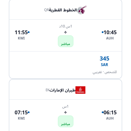
الخطوط القطرية
QR
1س 10د
11:55
10:45
✈
KWI
AUH
مباشر
345
SAR
احجز الآن
للشخص · تقريبي
طيران الإمارات
EK
1س
07:15
06:15
✈
KWI
AUH
مباشر