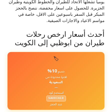
يومياً تشغلها الاتحاد للطيران والخطوط الكويتية وطيران
الجزيرة. للحصول على اسعار مخفضة، ننصح بالحجز
المبكر قبل السفر باسبوعين على الاقل، خاصة في
مواسم الاعياد والاجازات الصيفية.
أحدث أسعار ارخص رحلات
طيران من ابوظبي إلى الكويت
🏷️
10%
خصم
لفترة محدودة من
السعودية
—
استخدم كود
SAUDIA10
عند الحجز