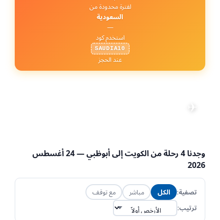
لفترة محدودة من
السعودية
—
استخدم كود
SAUDIA10
عند الحجز
رحلات من الكويت إلى
أبوظبي
✈
تعديل البحث
📅 24 أغسطس 2026
·
👤 1 راكب
·
💺 الاقتصادية
·
KWI → AUH
وجدنا
4
رحلة من
الكويت
إلى
أبوظبي
— 24 أغسطس
2026
تصفية:
الكل
مباشر
مع توقف
ترتيب: