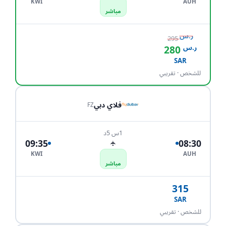
KWI
AUH
مباشر
ر.س
295
ر.س
280
احجز الآن
SAR
للشخص · تقريبي
فلاي دبي
FZ
1س 5د
09:35
08:30
✈
KWI
AUH
مباشر
315
SAR
احجز الآن
للشخص · تقريبي