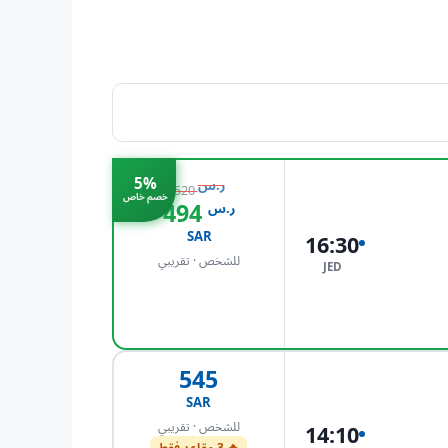
5%
ر.س
520
خصم خاص
494
ر.س
SAR
16:30
للشخص · تقريبي
JED
احجز الآن
545
SAR
للشخص · تقريبي
14:10
🔥 3 مقاعد فقط