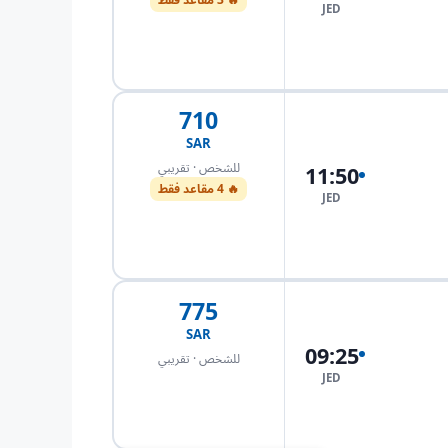
JED
احجز الآن
710
SAR
للشخص · تقريبي
11:50
🔥 4 مقاعد فقط
JED
احجز الآن
775
SAR
09:25
للشخص · تقريبي
JED
احجز الآن