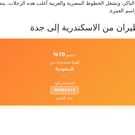
باكر، وتشغل الخطوط المصرية والعربية أغلب هذه الرحلات. ينص
سم العمرة.
ان من الاسكندرية إلى جدة
10%
خصم
لفترة محدودة من
السعودية
—
استخدم كود
SAUDIA10
عند الحجز
ALY → 