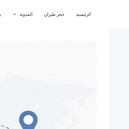
نتقل
لى
الرئيسية
حجز طيران
المدونة
و
لمحتوى