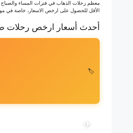
معظم رحلات الذهاب في فترات المساء والصباح ال
الأقل للحصول على ارخص الاسعار، خاصة في موا
أحدث أسعار ارخص رحلات طير
🏷️
رحلات من الإسكندرية إلى جدة
✈
📅 21 أغسطس 2026
·
👤 1 راكب
·
💺 الاقتصادية
·
JED