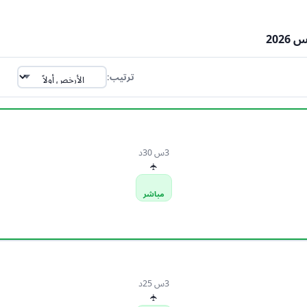
ترتيب:
3س 30د
✈
مباشر
3س 25د
✈