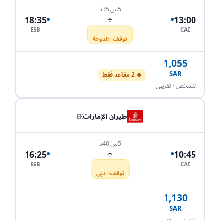
5س 35د
18:35
13:00
✈
ESB
CAI
توقف · الدوحة
1,055
SAR
🔥 2 مقاعد فقط
احجز الآن
للشخص · تقريبي
طيران الإمارات
EK
5س 40د
16:25
10:45
✈
ESB
CAI
توقف · دبي
1,130
SAR
احجز الآن