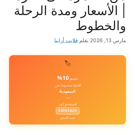
| الأسعار ومدة الرحلة
والخطوط
مارس 13, 2026
بقلم
فلايت أرابيا
🏷️
10%
خصم
لفترة محدودة من
السعودية
—
استخدم كود
SAUDIA10
عند الحجز