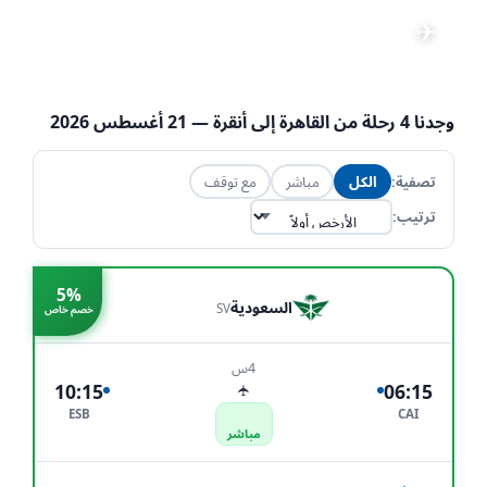
رحلات من القاهرة إلى أنقرة
✈
📅 21 أغسطس 2026
·
👤 1 راكب
·
تعديل البحث
💺 الاقتصادية
·
CAI → ESB
وجدنا
4
رحلة من
القاهرة
إلى
أنقرة
— 21 أغسطس 2026
تصفية:
الكل
مباشر
مع توقف
ترتيب:
5%
السعودية
SV
خصم خاص
4س
10:15
06:15
✈
ESB
CAI
مباشر