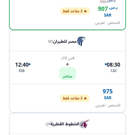
ر.س
955
ر.س
907
🔥 2 مقاعد فقط
احجز الآن
SAR
للشخص · تقريبي
مصر للطيران
MS
4س 10د
12:40
08:30
✈
ESB
CAI
مباشر
975
SAR
🔥 2 مقاعد فقط
احجز الآن
للشخص · تقريبي
الخطوط القطرية
QR