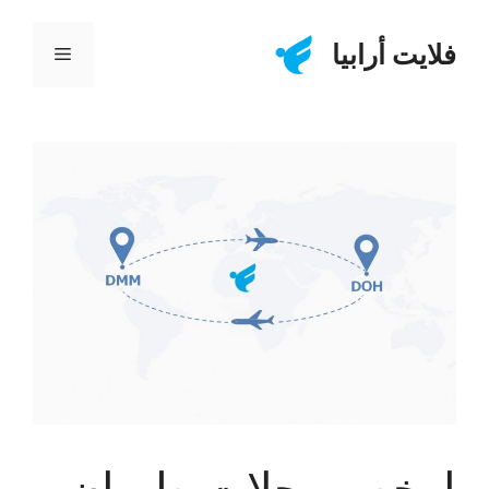
نتقل
لى
فلايت أرابيا
القائمة
لمحتوى
ارخص رحلات طيران