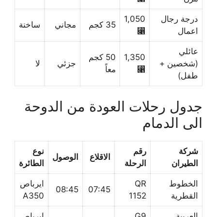
درجة رجال
1,050
35 كجم
مجاني
ساخنة
اعمال
⃁
عائلي
1,350
50 كجم
(شخصين +
جزئي
لا
⃁
معاً
طفل)
جدول رحلات العودة من الدوحة
الى الدمام
شركة
رقم
نوع
الاقلاع
الوصول
الطيران
الرحلة
الطائرة
الخطوط
QR
ايرباص
08:45
07:45
القطرية
1152
A350
العربية
G9
ايرباص