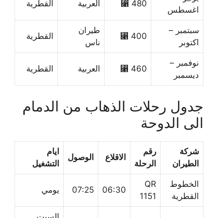
480 ⃁
العربية
القطرية
اغسطس
سبتمبر –
طيران
400 ⃁
القطرية
اكتوبر
ناس
نوفمبر –
460 ⃁
العربية
القطرية
ديسمبر
جدول رحلات الذهاب من الدمام
الى الدوحة
شركة
رقم
ايام
الاقلاع
الوصول
الطيران
الرحلة
التشغيل
الخطوط
QR
06:30
07:25
يومي
القطرية
1151
السبت,