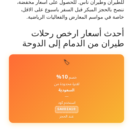
للطيران وطيران ناس. للحصول على اسعار مخفضة،
ننصح بالحجز المبكر قبل السفر باسبوع على الاقل،
خاصة في مواسم المعارض والفعاليات الرياضية.
أحدث أسعار ارخص رحلات
طيران من الدمام إلى الدوحة
🏷️
10%
خصم
لفترة محدودة من
السعودية
—
استخدم كود
SAUDIA10
عند الحجز