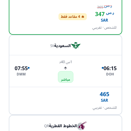
ر.س
365
ر.س
347
🔥 4 مقاعد فقط
احجز الآن
SAR
للشخص · تقريبي
السعودية
SV
1س 40د
07:55
06:15
✈
DMM
DOH
مباشر
465
SAR
احجز الآن
للشخص · تقريبي
الخطوط القطرية
QR