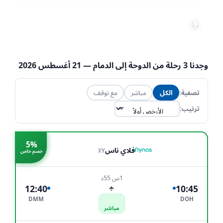
رحلات من الدوحة إلى الدمام
✈
📅 21 أغسطس 2026
·
👤 1 راكب
·
تعديل البحث
💺 الاقتصادية
·
DOH → DMM
وجدنا
3
رحلة من
الدوحة
إلى
الدمام
— 21 أغسطس 2026
تصفية:
الكل
مباشر
مع توقف
ترتيب:
5%
فلاي ناس
XY
خصم خاص
1س 55د
12:40
10:45
✈
DMM
DOH
مباشر