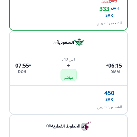
ر.س
350
ر.س
333
احجز الآن
SAR
للشخص · تقريبي
السعودية
SV
1س 40د
07:55
06:15
✈
DOH
DMM
مباشر
450
SAR
احجز الآن
للشخص · تقريبي
الخطوط القطرية
QR