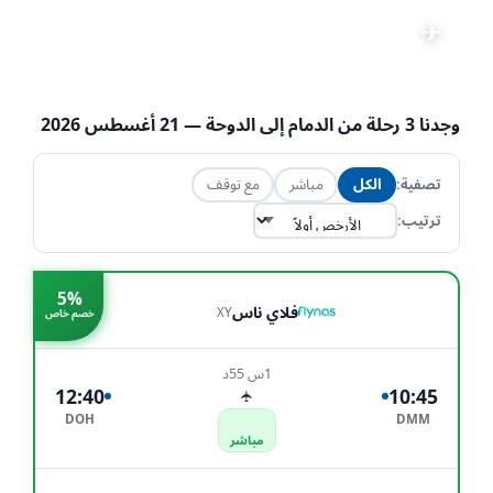
رحلات من الدمام إلى الدوحة
✈
📅 21 أغسطس 2026
·
👤 1 راكب
·
تعديل البحث
💺 الاقتصادية
·
DMM → DOH
وجدنا
3
رحلة من
الدمام
إلى
الدوحة
— 21 أغسطس 2026
تصفية:
الكل
مباشر
مع توقف
ترتيب:
5%
فلاي ناس
XY
خصم خاص
1س 55د
12:40
10:45
✈
DOH
DMM
مباشر