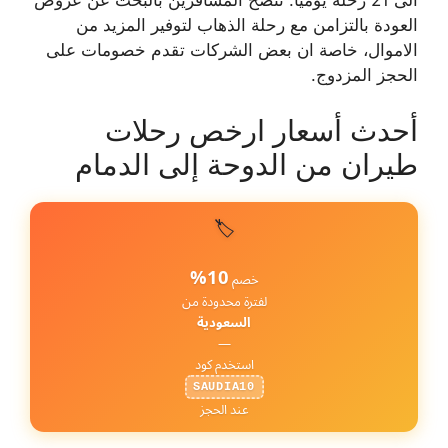
الى 21 رحلة يومياً. ننصح المسافرين بالبحث عن عروض
العودة بالتزامن مع رحلة الذهاب لتوفير المزيد من
الاموال، خاصة ان بعض الشركات تقدم خصومات على
الحجز المزدوج.
أحدث أسعار ارخص رحلات
طيران من الدوحة إلى الدمام
🏷️
10%
خصم
لفترة محدودة من
السعودية
—
استخدم كود
SAUDIA10
عند الحجز