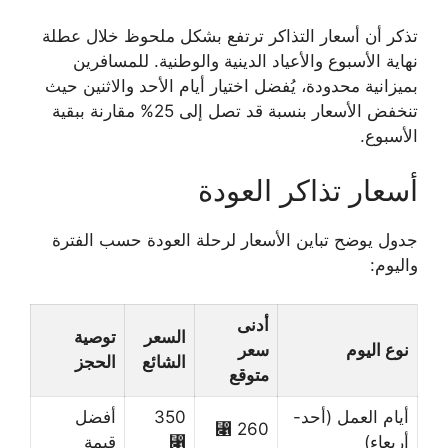
تذكر أن أسعار التذاكر ترتفع بشكل ملحوظ خلال عطلة
نهاية الأسبوع والأعياد الدينية والوطنية. للمسافرين
بميزانية محدودة، يُفضل اختيار أيام الأحد والاثنين حيث
تنخفض الأسعار بنسبة قد تصل إلى 25% مقارنة ببقية
الأسبوع.
أسعار تذاكر العودة
جدول يوضح تباين الأسعار لرحلة العودة حسب الفترة
واليوم:
أدنى
السعر
توصية
نوع اليوم
سعر
الشائع
الحجز
متوقع
أيام العمل (أحد-
350
أفضل
260 ⃁
أربعاء)
⃁
قيمة