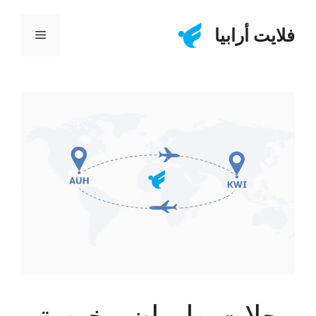
نتقل
لى
فلايت أرابيا
القائمة
لمحتوى
رحلات طيران رخيصة