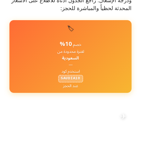
ودرجة الإشغال. راجع الجدول أدناه للاطلاع على الأسعار
المحدثة لحظياً والمباشرة للحجز:
🏷️
10%
خصم
لفترة محدودة من
السعودية
—
استخدم كود
SAUDIA10
عند الحجز
رحلات من أبوظبي إلى
الكويت
✈
تعديل البحث
📅 21 أغسطس 2026
·
👤 1 راكب
·
💺 الاقتصادية
·
AUH → KWI