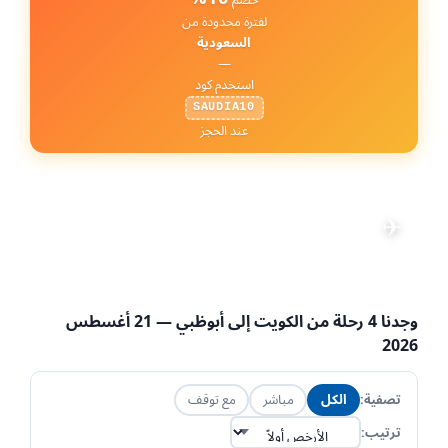
لفترة محدودة من
السعودية
—
استخدم كود
SAUDIA10
عند الحجز
رحلات من الكويت إلى
أبوظبي
✈
تعديل البحث
📅 21 أغسطس 2026
·
👤 1 راكب
·
💺 الاقتصادية
·
KWI → AUH
وجدنا
4
رحلة من
الكويت
إلى
أبوظبي
— 21 أغسطس
2026
تصفية:
الكل
مباشر
مع توقف
ترتيب: