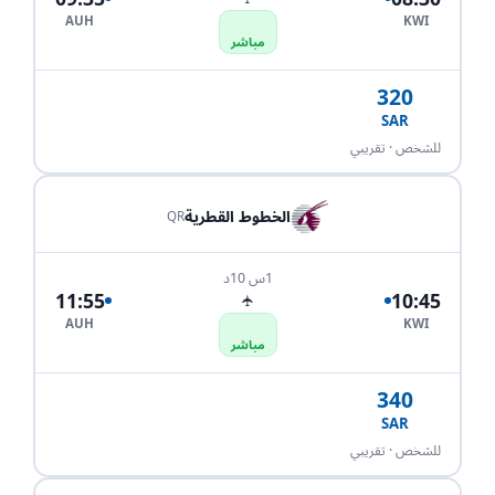
AUH
KWI
مباشر
320
SAR
احجز الآن
للشخص · تقريبي
الخطوط القطرية
QR
1س 10د
11:55
10:45
✈
AUH
KWI
مباشر
340
SAR
احجز الآن
للشخص · تقريبي