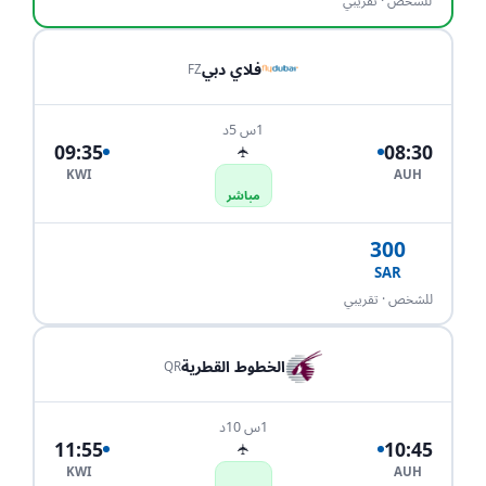
للشخص · تقريبي
فلاي دبي
FZ
1س 5د
09:35
08:30
✈
KWI
AUH
مباشر
300
SAR
احجز الآن
للشخص · تقريبي
الخطوط القطرية
QR
1س 10د
11:55
10:45
✈
KWI
AUH