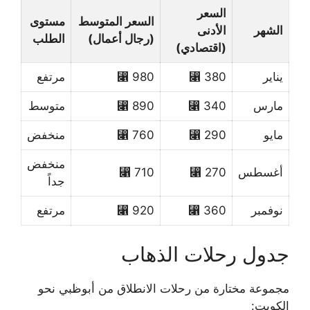
السعر
السعر المتوسط
مستوى
الشهر
الأدنى
(رجال أعمال)
الطلب
(اقتصادي)
يناير
380 ⃁
980 ⃁
مرتفع
مارس
340 ⃁
890 ⃁
متوسط
مايو
290 ⃁
760 ⃁
منخفض
منخفض
أغسطس
270 ⃁
710 ⃁
جداً
نوفمبر
360 ⃁
920 ⃁
مرتفع
جدول رحلات الذهاب
مجموعة مختارة من رحلات الانطلاق من أبوظبي نحو
الكويت: