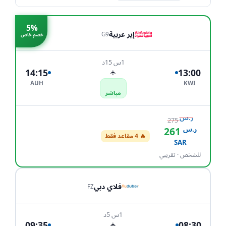
5%
إير عربية
G9
خصم خاص
1س 15د
14:15
13:00
✈
AUH
KWI
مباشر
ر.س
275
ر.س
261
🔥 4 مقاعد فقط
احجز الآن
SAR
للشخص · تقريبي
فلاي دبي
FZ
1س 5د
09:35
08:30
✈