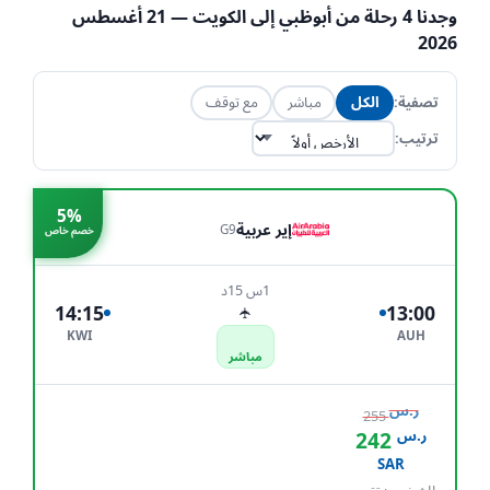
وجدنا
4
رحلة من
أبوظبي
إلى
الكويت
— 21 أغسطس
2026
تصفية:
الكل
مباشر
مع توقف
ترتيب:
5%
إير عربية
G9
خصم خاص
1س 15د
14:15
13:00
✈
KWI
AUH
مباشر
ر.س
255
ر.س
242
احجز الآن
SAR