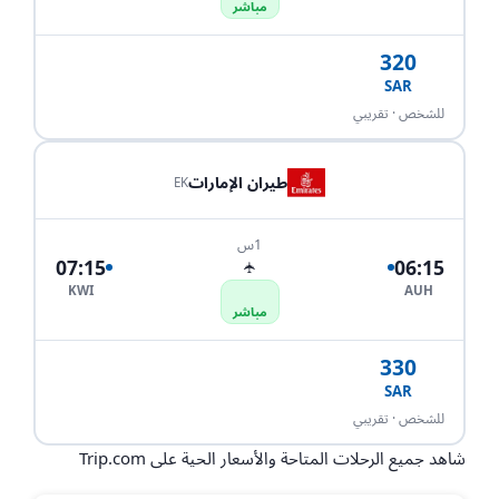
مباشر
320
SAR
احجز الآن
للشخص · تقريبي
طيران الإمارات
EK
1س
07:15
06:15
✈
KWI
AUH
مباشر
330
SAR
احجز الآن
للشخص · تقريبي
شاهد جميع الرحلات المتاحة والأسعار الحية على Trip.com