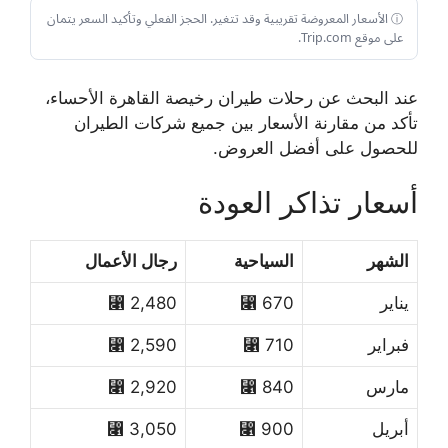
ⓘ الأسعار المعروضة تقريبية وقد تتغير. الحجز الفعلي وتأكيد السعر يتمان
على موقع Trip.com.
عند البحث عن رحلات طيران رخيصة القاهرة الأحساء،
تأكد من مقارنة الأسعار بين جميع شركات الطيران
للحصول على أفضل العروض.
أسعار تذاكر العودة
الشهر
السياحية
رجال الأعمال
يناير
670 ⃁
2,480 ⃁
فبراير
710 ⃁
2,590 ⃁
مارس
840 ⃁
2,920 ⃁
أبريل
900 ⃁
3,050 ⃁