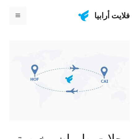
نتقل
لى
فلايت أرابيا
القائمة
لمحتوى
رحلات طيران رخيصة