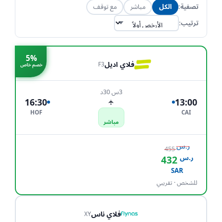
تصفية:
الكل
مباشر
مع توقف
ترتيب:
5%
فلاي اديل
F3
خصم خاص
3س 30د
16:30
13:00
✈
HOF
CAI
مباشر
ر.س
455
ر.س
432
احجز الآن
SAR
للشخص · تقريبي
فلاي ناس
XY