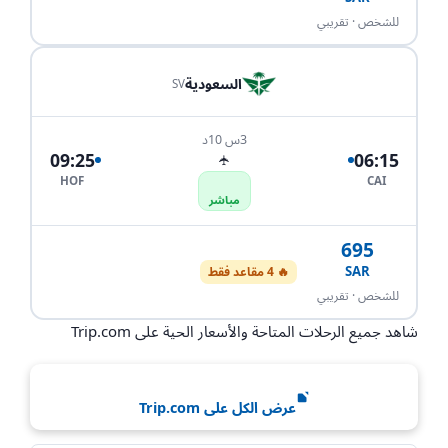
احجز الآن
للشخص · تقريبي
السعودية
SV
3س 10د
09:25
06:15
✈
HOF
CAI
مباشر
695
SAR
🔥 4 مقاعد فقط
احجز الآن
للشخص · تقريبي
شاهد جميع الرحلات المتاحة والأسعار الحية على Trip.com
عرض الكل على Trip.com