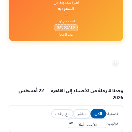
لفترة محدودة من
السعودية
—
استخدم كود
SAUDIA10
عند الحجز
رحلات من الأحساء إلى
القاهرة
✈
تعديل البحث
📅 22 أغسطس 2026
·
👤 1 راكب
·
💺 الاقتصادية
·
HOF → CAI
وجدنا
4
رحلة من
الأحساء
إلى
القاهرة
— 22 أغسطس
2026
تصفية:
الكل
مباشر
مع توقف
ترتيب: