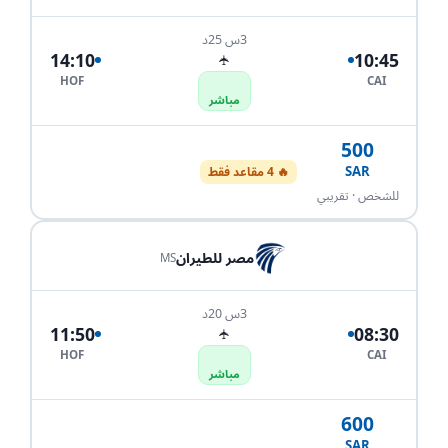
3س 25د
14:10
10:45
✈
HOF
CAI
مباشر
500
SAR
🔥 4 مقاعد فقط
احجز الآن
للشخص · تقريبي
مصر للطيران
MS
3س 20د
11:50
08:30
✈
HOF
CAI
مباشر
600
SAR