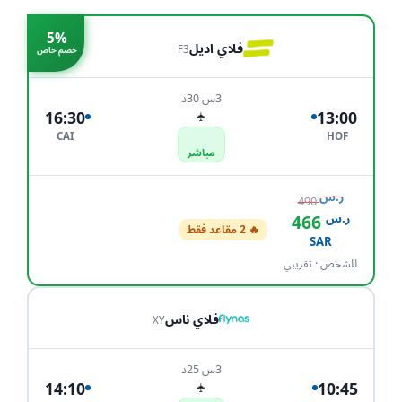
5%
فلاي اديل
F3
خصم خاص
3س 30د
16:30
13:00
✈
CAI
HOF
مباشر
ر.س
490
ر.س
466
🔥 2 مقاعد فقط
احجز الآن
SAR
للشخص · تقريبي
فلاي ناس
XY
3س 25د
14:10
10:45
✈