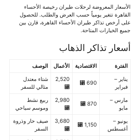
الأسعار المعروضة لرحلات طيران رخيصة الأحساء
القاهرة تتغير يومياً حسب العرض والطلب. للحصول
على أرخص تذاكر طيران الأحساء القاهرة، قارن بين
جميع الخيارات المتاحة.
أسعار تذاكر الذهاب
الفترة
الاقتصادية
الأعمال
الوصف
يناير –
2,520
شتاء معتدل
690 ⃁
فبراير
⃁
مثالي للسفر
مارس –
2,980
ربيع نشط
870 ⃁
مايو
⃁
وموسم سياحي
يونيو –
3,680
صيف حار وذروة
1,150 ⃁
أغسطس
⃁
السفر