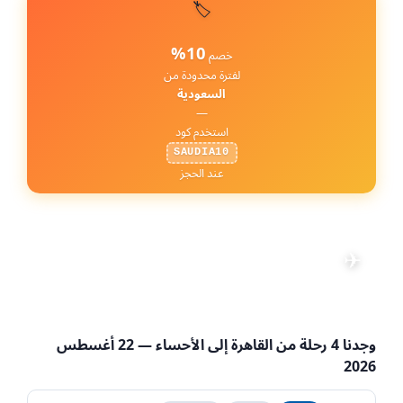
🏷️
10%
خصم
لفترة محدودة من
السعودية
—
استخدم كود
SAUDIA10
عند الحجز
رحلات من القاهرة إلى
الأحساء
✈
تعديل البحث
📅 22 أغسطس 2026
·
👤 1 راكب
·
💺 الاقتصادية
·
CAI → HOF
وجدنا
4
رحلة من
القاهرة
إلى
الأحساء
— 22 أغسطس
2026