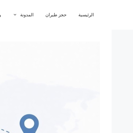
نتقل
لى
الرئيسية
حجز طيران
المدونة
و
لمحتوى