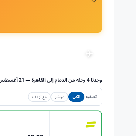
رحلات من الدمام إلى القاهرة
✈
📅 21 أغسطس 2026
·
👤 1 راكب
·
💺 الاقتصادية
·
AI
وجدنا
4
رحلة من
الدمام
إلى
القاهرة
— 21 أغسطس 2026
تصفية:
الكل
مباشر
مع توقف