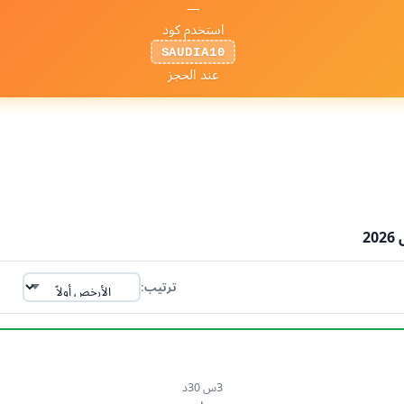
—
استخدم كود
SAUDIA10
عند الحجز
DMM → C
ترتيب:
3س 30د