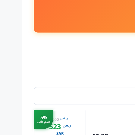
تعديل البحث
5%
ر.س
550
خصم خاص
523
ر.س
SAR