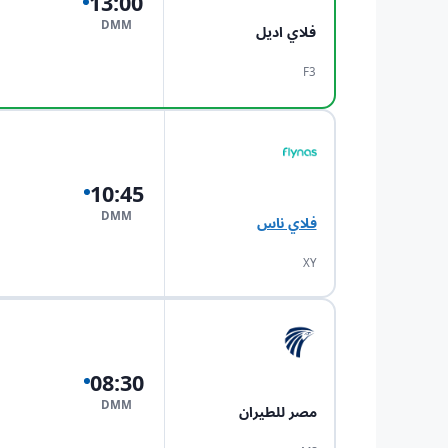
13:00
DMM
فلاي اديل
F3
10:45
DMM
فلاي ناس
XY
08:30
DMM
مصر للطيران