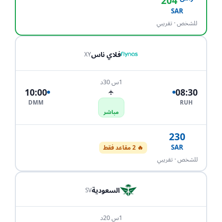
204
احجز الآن
SAR
للشخص · تقريبي
فلاي ناس
XY
1س 30د
10:00
08:30
✈
DMM
RUH
مباشر
230
SAR
🔥 2 مقاعد فقط
احجز الآن
للشخص · تقريبي
السعودية
SV
1س 20د