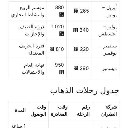
أبريل –
880
موسم الربيع
265 ⃁
يونيو
⃁
والنشاط التجاري
يوليو –
1,020
ذروة الصيف
340 ⃁
أغسطس
⃁
والإجازات
سبتمبر –
فترة الخريف
810 ⃁
220 ⃁
نوفمبر
المعتدلة
950
نهاية العام
ديسمبر
290 ⃁
⃁
والاحتفالات
جدول رحلات الذهاب
شركة
رقم
وقت
وقت
المدة
الطيران
الرحلة
المغادرة
الوصول
1 ساعة