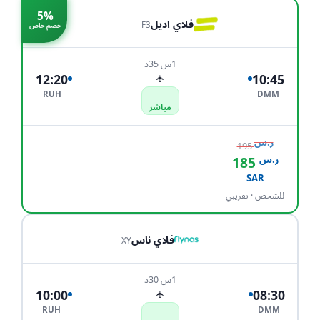
5%
فلاي اديل
F3
خصم خاص
1س 35د
12:20
10:45
✈
RUH
DMM
مباشر
ر.س
195
ر.س
185
احجز الآن
SAR
للشخص · تقريبي
فلاي ناس
XY
1س 30د
10:00
08:30
✈
RUH
DMM