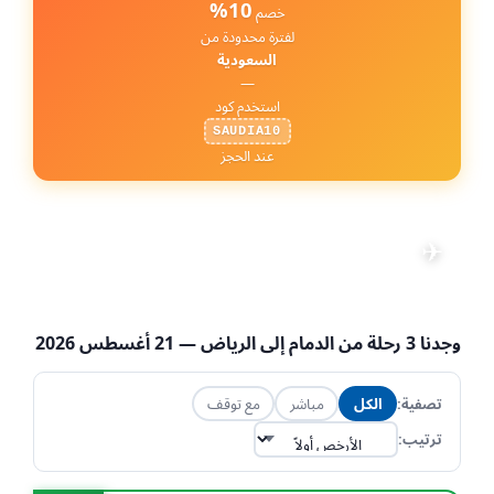
10%
خصم
لفترة محدودة من
السعودية
—
استخدم كود
SAUDIA10
عند الحجز
رحلات من الدمام إلى الرياض
✈
📅 21 أغسطس 2026
·
👤 1 راكب
·
تعديل البحث
💺 الاقتصادية
·
DMM → RUH
وجدنا
3
رحلة من
الدمام
إلى
الرياض
— 21 أغسطس 2026
تصفية:
الكل
مباشر
مع توقف
ترتيب: