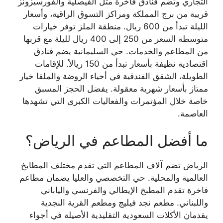
التجاري وتضم فنادق فاخرة مثل الفيصلية والفورسيزونز
قريبة من برج المملكة ومراكز التسوق الراقية، وأسعار
الليلة تبدأ من 600 ريال. منطقة الملز توفر خيارات
متوسطة السعر من 250 إلى 400 ريال لليلة مع قربها
من المطاعم والخدمات. حي السليمانية يضم فنادق
اقتصادية نظيفة بأسعار تبدأ من 150 ريالاً. للإقامات
الطويلة، الشقق الفندقية في أحياء الروضة والملقا خيار
ممتاز بأسعار شهرية معقولة. يفضل الحجز المسبق
خاصة خلال المؤتمرات والفعاليات الكبرى التي تشهدها
العاصمة.
ما أفضل المطاعم في الرياض؟
الرياض تضم آلاف المطاعم التي تقدم مختلف المطابخ
العالمية والمحلية. حي التخصصي والعليا يضمان مطاعم
فاخرة تقدم المطبخ الإيطالي والفرنسي والياباني
واللبناني. مطعم نجد فيليج ومطعم القرية النجدية
يقدمان الأكلات السعودية التقليدية الأصيلة في أجواء