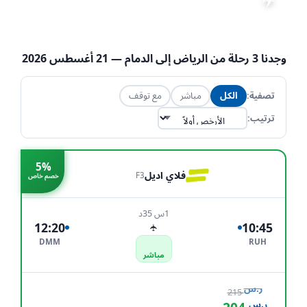
✈
📅 21 أغسطس 2026
·
👤 1 راكب
·
تعديل البحث
💺 الاقتصادية
·
RUH → DMM
وجدنا
3
رحلة من
الرياض
إلى
الدمام
— 21 أغسطس 2026
تصفية:
الكل
مباشر
مع توقف
ترتيب:
5%
فلاي اديل
F3
خصم خاص
1س 35د
12:20
10:45
✈
DMM
RUH
مباشر
ر.س
215
ر.س