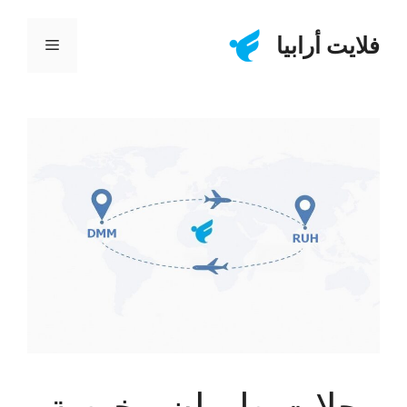
نتقل
لى
فلايت أرابيا
القائمة
لمحتوى
رحلات طيران رخيصة