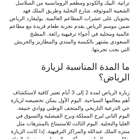
تراثية. البيك والكودو ومطعم الرومانسية من السلاسل
الشعبية الموثوقة. شارع التحلية وطريق الملك فهد
يحتويان على عشرات المطاعم العالمية. بوليفارد الرياض
ضمن موسم الرياض يقدم تجربة طعام فريدة مع مطاعم
عالمية ومحلية في أجواء ترفيهية رائعة. المطبخ
السعودي يشتهر بالكبسة والمندي والمطازيز والجريش
التي يجب تجربتها.
ما المدة المناسبة لزيارة
الرياض؟
زيارة الرياض لمدة 2 إلى 3 أيام تعتبر كافية لاستكشاف
أهم معالمها السياحية. اليوم الأول يمكن تخصيصه لزيارة
حي الدرعية التاريخي والمتحف الوطني ووادي حنيفة.
اليوم الثاني لبرج المملكة وبرج الفيصلية والتسوق في
العليا والتحلية. اليوم الثالث للاستمتاع بالمنتزهات مثل
منتزه الملك عبدالله والمراكز الترفيهية. إذا كانت الزيارة
خلال موسم الرياض من أكتوبر إلى مارس، يفضل البقاء