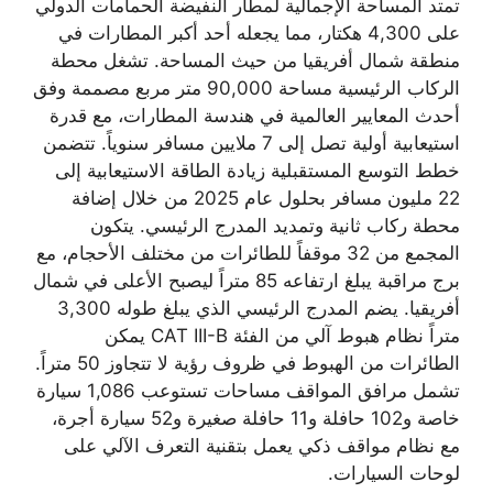
تمتد المساحة الإجمالية لمطار النفيضة الحمامات الدولي
على 4,300 هكتار، مما يجعله أحد أكبر المطارات في
منطقة شمال أفريقيا من حيث المساحة. تشغل محطة
الركاب الرئيسية مساحة 90,000 متر مربع مصممة وفق
أحدث المعايير العالمية في هندسة المطارات، مع قدرة
استيعابية أولية تصل إلى 7 ملايين مسافر سنوياً. تتضمن
خطط التوسع المستقبلية زيادة الطاقة الاستيعابية إلى
22 مليون مسافر بحلول عام 2025 من خلال إضافة
محطة ركاب ثانية وتمديد المدرج الرئيسي. يتكون
المجمع من 32 موقفاً للطائرات من مختلف الأحجام، مع
برج مراقبة يبلغ ارتفاعه 85 متراً ليصبح الأعلى في شمال
أفريقيا. يضم المدرج الرئيسي الذي يبلغ طوله 3,300
متراً نظام هبوط آلي من الفئة CAT III-B يمكن
الطائرات من الهبوط في ظروف رؤية لا تتجاوز 50 متراً.
تشمل مرافق المواقف مساحات تستوعب 1,086 سيارة
خاصة و102 حافلة و11 حافلة صغيرة و52 سيارة أجرة،
مع نظام مواقف ذكي يعمل بتقنية التعرف الآلي على
لوحات السيارات.