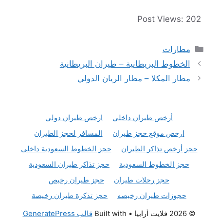
Post Views:
202
التصنيفات
مطارات
الخطوط البريطانية – طيران البريطانية
مطار المكلا – مطار الريان الدولي
أرخص طيران داخلي
ارخص طيران دولي
ارخص موقع حجز طيران
المسافر لحجز الطيران
حجز أرخص تذاكر الطيران
حجز الخطوط السعودية داخلي
حجز الخطوط السعودية
حجز تذاكر طيران السعودية
حجز رحلات طيران
حجز طيران رخيص
حجوزات طيران رخيصه
حجز تذكرة طيران رخيصة
© 2026 فلايت أرابيا
• Built with
قالب GeneratePress