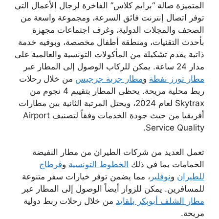
المتميزة صالة “برايم كلاس” الفاخرة لرجال الأعمال التي
توفر اتصال إنترنت فائق السرعة، ومجموعة واسعة من
الصحف والمجلات الدولية، وغرف اجتماعات مجهزة
بأحدث التقنيات، ومنطقة أطفال مخصصة، وبوفيه خدمة
ذاتية يقدم تشكيلة من المأكولات التونسية والعالمية على
مدار 24 ساعة. يمكن للركاب الوصول إلى المطار عبر
مطار تورز نفطة
و
مطار جربة جرجيس
من خلال رحلات
ربط محلية مريحة. يحظى المطار بتقييم 4 نجوم من
Skytrax لعام 2024، ويحتل المرتبة الثانية بين مطارات
أفريقيا من حيث جودة الخدمات وفقاً لتصنيف Airport
Service Quality.
تعمل العديد من شركات الطيران من مطار النفيضة
الحمامات بما في ذلك
الخطوط التونسية
و
قرطاج
للطيران
و
نوفلير
، مما يضمن توفر خيارات سفر متنوعة
للمسافرين. يمكن للزوار أيضاً الوصول إلى المطار عبر
مطار الشلف أبوبكر بلقايد
من خلال رحلات ربط دولية
مريحة.