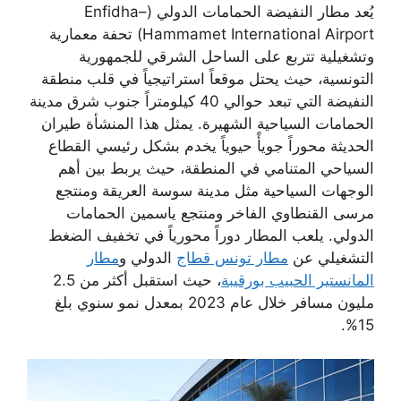
يُعد مطار النفيضة الحمامات الدولي (Enfidha–
Hammamet International Airport) تحفة معمارية
وتشغيلية تتربع على الساحل الشرقي للجمهورية
التونسية، حيث يحتل موقعاً استراتيجياً في قلب منطقة
النفيضة التي تبعد حوالي 40 كيلومتراً جنوب شرق مدينة
الحمامات السياحية الشهيرة. يمثل هذا المنشأة طيران
الحديثة محوراً جويأً حيوياً يخدم بشكل رئيسي القطاع
السياحي المتنامي في المنطقة، حيث يربط بين أهم
الوجهات السياحية مثل مدينة سوسة العريقة ومنتجع
مرسى القنطاوي الفاخر ومنتجع ياسمين الحمامات
الدولي. يلعب المطار دوراً محورياً في تخفيف الضغط
التشغيلي عن
مطار تونس قطاج
الدولي و
مطار
المانستير الحبيب بورقيبة
، حيث استقبل أكثر من 2.5
مليون مسافر خلال عام 2023 بمعدل نمو سنوي بلغ
15%.