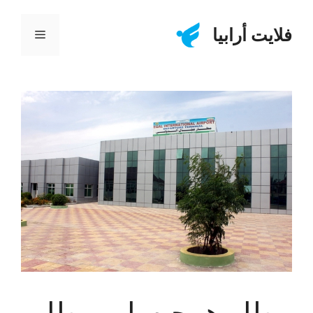
نتقل
لى
فلايت أرابيا
القائمة
لمحتوى
مطار هرجيسا – مطار