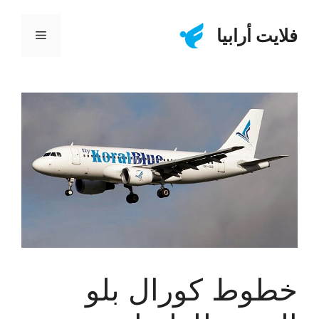
نتقل
لى
فلايت أرابيا
القائمة
لمحتوى
خطوط كورال بلو