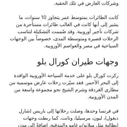
وشركات العارض في تلك الحقبة.
كانت الطائرات بمتوسط عمر يتجاوز 10 سنوات، ما
يشير إلى أنها كانت في الغالب طائرات مستأجرة من
شركات تأجير أوروبية. وقد صُممت التشكيلة لتناسب
الرحلات قصيرة ومتوسطة المدى، خصوصاً بين الوجهات
السياحية في مصر والعواصم الأوروبية.
وجهات طيران كورال بلو
ركزت كورال بلو على خدمة السياحة الأوروبية الوافدة
إلى البحر الأحمر. فقد سيّرت رحلات عارض موسمية من
مطاري الغردقة وشرم الشيخ نحو مجموعة واسعة من
المدن الأوروبية.
في فرنسا وحدها، وصلت رحلاتها إلى باريس (شارل
ديغول)، ليون، مرسيليا، ونانت. كما ربطت وجهات
إيطالية مثل ميلانو/برغامو والبندقية، إضافةً إلى مدن