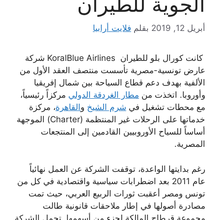
الجوية للطيران
أبريل 12, 2019
بقلم
فلايت أرابيا
كانت كورال بلو للطيران KoralBlue Airlines شركة
عارض تونسية-مصرية تأسست منتصف العقد الأول من
الألفية بهدف دعم قطاع السياحة بين شمال إفريقيا
وأوروبا. اتخذت من
مطار الغردقة الدولي
مركزاً رئيسياً،
مع محطات تشغيل في
شرم الشيخ
و
القاهرة
، مركزة
خدماتها على الرحلات غير المنتظمة (Charter) الموجهة
أساساً للسياح الأوروبيين القادمين إلى المنتجعات
المصرية.
رغم بدايتها الواعدة، توقفت الشركة عن العمل نهائياً
عام 2011 بعد اضطرابات سياسية واقتصادية في كل من
تونس ومصر أعقبت ثورات الربيع العربي، حيث تمت
مصادرة أصولها في إطار ملاحقات قانونية طالت
مجموعة قرطاج المالكة لجزء من أسهمها. تحمل الشركة