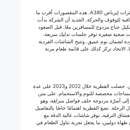
إلى تجاوز المعايير التقليدية للفخامة، وقد أثبتت ذلك عبر “First Apartments” على متن طائرات إيرباص A380. هذه المقصورات أقرب ما
فية للوقوف والحركة. الجديد أن الشركة بدأت
لتشكيل جناح مزدوج للمسافرين معًا. قبل الصعود
ات صحية صغيرة توفر جلسات تدليك سريعة.
ة لضمان نوم عميق. وتتيح الشاشات الفردية
. الاتحاد تركز كذلك على قائمة طعام مرنة
فقد استثمرت بكثافة في تعزيز سمعتها كشركة توفر أفضل تجربة للمسافرين المميزين. حصلت القطرية خلال 2022 و2023 على عدة
 ومساحات مخصصة للنوم والاستحمام. على متن
ا إلى أسرّة مزدوجة خلف فواصل منزلقة، وهو
 الرحلة. تضع القطرية اهتمامًا خاصًا بالتفاصيل
عشاق الترفيه، توفر شاشات عالية الدقة مع
 طهاة دوليين، ما يجعل تجربة تناول الطعام في