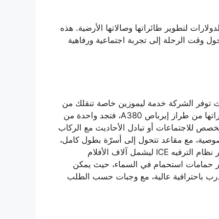
لارات لتطوير طائراتها وصالاتها الأرضية. هذه
ول وقت الرحلة إلى تجربة اجتماعية ورفاهية
توفر الشركة خدمة ليموزين خاصة تنقلك من
منزلك إلى المطار، إضافة إلى صالات انتظار فاخرة مزودة بمساحات هادئة للعمل وتناول الطعام. أما على متن طائراتها من طراز إيرباص A380، فتجد واحدة من
م 55 بوصة لعروض حية أو أفلام، ومكان مخصص للاجتماعات أو تبادل الأحاديث مع الركاب
وصية، مع مقاعد تتحول إلى أسرّة بطول كامل،
إضافة إلى مكتب صغير، وثلاجة شخصية، وأنظمة تحكم إلكترونية بالإنارة ودرجة الحرارة. الجديد في 2023 هو تطوير نظام الترفيه ICE ليشمل آلاف الأفلام
ا هو توفير حمامات استحمام في السماء، حيث يمكن
درب باحترافية عالية، مع وجبات حسب الطلب