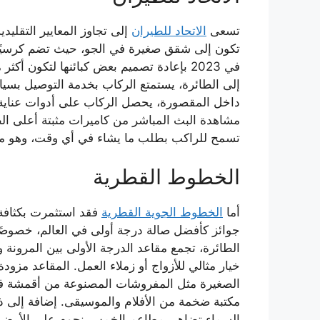
تسعى
الاتحاد للطيران
تكون إلى شقق صغيرة في الجو، حيث تضم كرسيًا ف
في 2023 بإعادة تصميم بعض كبائنها لتكون
إلى الطائرة، يستمتع الركاب بخدمة التوصيل بس
داخل المقصورة، يحصل الركاب على أدوات عناية 
مشاهدة البث المباشر من كاميرات مثبتة أعلى الطا
تسمح للراكب بطلب ما يشاء في أي وقت، وهو ما 
الخطوط القطرية
أما
الخطوط الجوية القطرية
جوائز كأفضل صالة درجة أولى في العالم، خصوصً
الطائرة، تجمع مقاعد الدرجة الأولى بين المرونة
خيار مثالي للأزواج أو زملاء العمل. المقاعد مزود
الصغيرة مثل المفروشات المصنوعة من أقمشة فاخرة
مكتبة ضخمة من الأفلام والموسيقى. إضافة إلى ذل
السماء تضاهي مطاعم الخمس نجوم على الأرض.