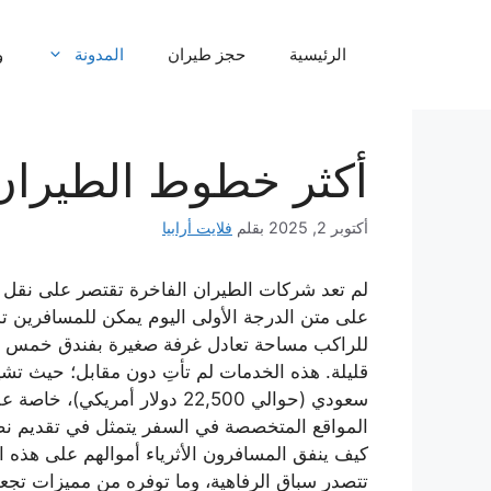
نتقل
لى
الرئيسية
حجز طيران
المدونة
و
لمحتوى
أكثر خطوط الطيران 
أكتوبر 2, 2025
بقلم
فلايت أرابيا
لم تعد شركات الطيران الفاخرة تقتصر على نقل 
على متن الدرجة الأولى اليوم يمكن للمسافرين ت
للراكب مساحة تعادل غرفة صغيرة بفندق خمس ن
سعودي (حوالي 22,500 دولار
المواقع المتخصصة في السفر يتمثل في تقديم ن
كيف ينفق المسافرون الأثرياء أموالهم على هذه ا
تتصدر سباق الرفاهية، وما توفره من مميزات تجعل