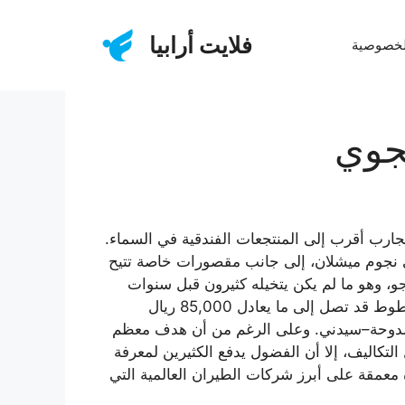
فلايت أرابيا
لخصوصية
جوي
ارب أقرب إلى المنتجعات الفندقية في السماء.
لى نجوم ميشلان، إلى جانب مقصورات خاصة تتيح
وهو ما لم يكن يتخيله كثيرون قبل سنوات
قليلة. هذه الخدمات لم تأتِ دون مقابل؛ حيث تشير تقارير 2023 إلى أن تكلفة تذكرة الدرجة الأولى على بعض الخطوط قد تصل إلى ما يعادل 85,000 ريال
جلوس أو الدوحة–سيدني. وعلى الرغم من أن هدف معظم
تكاليف، إلا أن الفضول يدفع الكثيرين لمعرفة
 معمقة على أبرز شركات الطيران العالمية التي