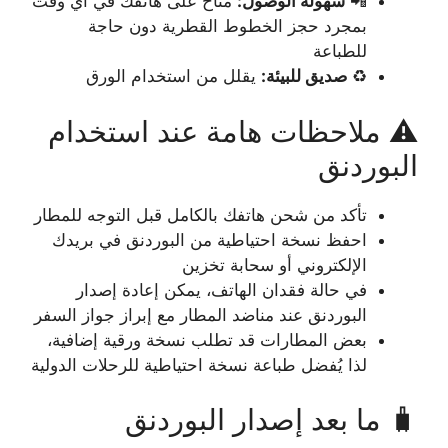
📲
سهولة الوصول:
متاح على هاتفك في أي وقت
بمجرد حجز الخطوط القطرية دون حاجة
للطباعة
♻️
صديق للبيئة:
يقلل من استخدام الورق
⚠️ ملاحظات هامة عند استخدام
البوردنق
تأكد من شحن هاتفك بالكامل قبل التوجه للمطار
احفظ نسخة احتياطية من البوردنق في بريدك
الإلكتروني أو سحابة تخزين
في حالة فقدان الهاتف، يمكن إعادة إصدار
البوردنق عند مناضد المطار مع إبراز جواز السفر
بعض المطارات قد تطلب نسخة ورقية إضافية،
لذا يُفضل طباعة نسخة احتياطية للرحلات الدولية
🧳 ما بعد إصدار البوردنق