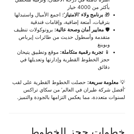
بأكثر من 4000 خيار
🎁
برنامج ولاء ‘الامتياز’:
اجمع الأميال واستبدلها
بترقيات، أمتعة إضافية، وإقامات فندقية
🛡️
معايير أمان وصحة عالية:
بروتوكولات تنظيف
متقدمة وأسطول حديث من طائرات إيرباص
وبوينغ
📱
تجربة رقمية متكاملة:
موقع وتطبيق يتيحان
حجز الخطوط القطرية وإدارتها وتعديلها في
دقائق
💡
معلومة سريعة:
حصلت الخطوط القطرية على لقب
‘أفضل شركة طيران في العالم’ من سكاي تراكس
لسنوات متعددة، مما يعكس التزامها بالجودة والتميز.
خطوات حجز الخطوط