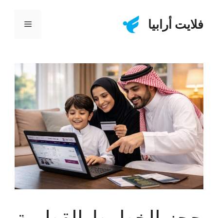
نتقل
لى
فلايت أرابيا
القائمة
لمحتوى
حجز الخطوط القطرية