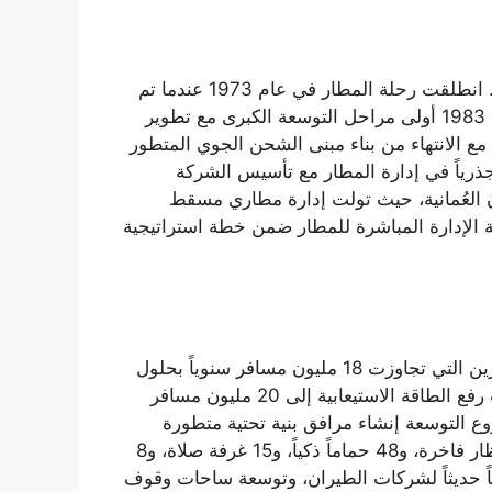
تشكل قصة تأسيس مطار مسقط الدولي نموذجاً للرؤية الثاقبة والتخطيط الاستراتيجي في صناعة الطيران العُماني. انطلقت رحلة المطار في عام 1973 عندما تم
تدشينه رسمياً كجزء من خطة طموحة لتحديث البنية التحتية في السلطنة وربطها بالشبكة الجوية العالمية. شهد عام 1983 أولى مراحل التوسعة الكبرى مع تطوير
لة انتظار جديدة مجهزة بمتاجر للأسواق الحرة. مثل عام 1991 محطة تاريخية مع الانتهاء من بناء مبنى الشحن الجوي المتطور
وياً. شهدت الألفية الجديدة تحولاً جذرياً في إدارة المطار مع تأسيس الشركة
 ومجموعة بهوان العُمانية، حيث تولت إدارة مطاري مسقط
ندما استعادت الحكومة العُمانية الإدارة المباشرة للمطار ضمن خطة استراتيجية
شهد مطار مسقط الدولي سلسلة من المشاريع التطويرية الطموحة استجابة للزيادة المضطردة في أعداد المسافرين التي تجاوزت 18 مليون مسافر سنوياً بحلول
عام 2023. بلغت ذروة التطوير مع افتتاح المبنى الجديد في مارس 2018 باستثمارات تجاوزت 1.8 مليار دولار، حيث رفع الطاقة الاستيعابية إلى 20 مليون مسافر
ي المراحل القادمة. شمل مشروع التوسعة إنشاء مرافق بنية تحتية متطورة
تشمل 40 منصة حديثة لخدمة الأمتعة، ومبنى مغادرين متكامل بمساحة 580,000 متر مربع يحتوي على مناطق انتظار فاخرة، و48 حماماً ذكياً، و15 غرفة صلاة، و8
ة، بالإضافة إلى 120 مطعماً ومقهى و65 متجراً عالمياً. امتدت أعمال التطوير لتشمل بناء 45 مكتباً حديثاً لشركات الطيران، وتوسعة ساحات وقوف