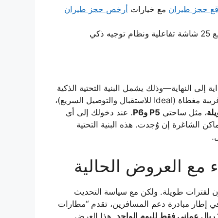
ع حجز طيران
مع خيارات
أرخص حجز طيران
إلى النهاية—وذلك يشمل البنية التحتية الذكية
لمواقف السيارات. يحتوي المطار على شبكة منظمة من الساحات الموزعة حول مبنى المسافرين، تشمل مواقف قريبة مغطاة (Ideal للاستقبال والتوصيل السريع)،
لة
، مثل ساحتي
P5 وP6
. عند دخولك إلى أي
 الشاغرة إن وُجدت. هذه البنية التحتية
.
 مع العروض الحالية
ون لفترات طويلة. ولكن مع سياسة التحديث
في إطار مبادرة دعم المسافرين، تقدم “مطارات
 الواحد
. هذا العرض