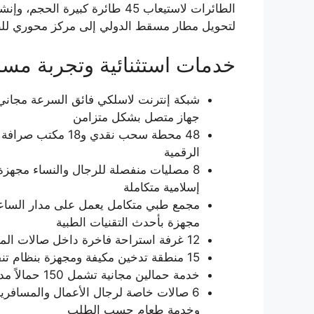
لتحويل مطار مسقط الدولي إلى مركز محوري للط
خدمات استثنائية وتجربة مسا
جهاز متصل بشكل متزامن
الرقمية
إسلامية متكاملة
مجهزة بأحدث التقنيات الطبية
12 غرفة استراحة فاخرة داخل صالات المغادرة والوصول مزودة بأسرة نوم فاخرة، حمامات خاصة، أجهزة تلفاز ذكية، وخدمة الـكونسيرج الشخصي
15 منطقة تدخين مكيفة ومجهزة بنظام تنقية هواء متطور داخل المطار، مع 8 مناطق تدخين مفتوحة في الساحات الخارجية
خدمة حمالين مجانية تشمل 150 حمالاً مدرباً، مع 800 عربة نقل أمتعة ذكية تعمل بالتحكم الآلي في جميع أرجاء المطار
6 صالات خاصة لرجال الأعمال والمسافر
وخدمة طعام حسب الطلب