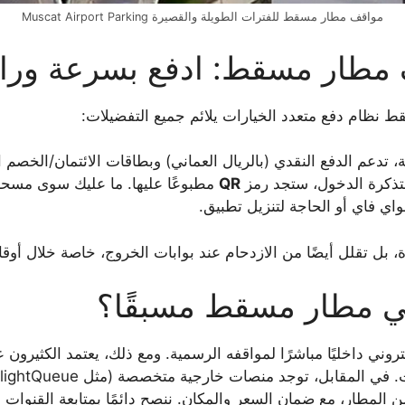
مواقف مطار مسقط للفترات الطويلة والقصيرة Muscat Airport Parking
مطار مسقط: ادفع بسرعة ورا
 نظام دفع متعدد الخيارات يلائم جميع التفضيلات:
دعم الدفع النقدي (بالريال العماني) وبطاقات الائتمان/الخصم ال
تذكرة الدخول، ستجد رمز
QR
مطبوعًا عليها. ما عليك سوى مسحه بك
اي فاي أو الحاجة لتنزيل تطبيق.
، بل تقلل أيضًا من الازدحام عند بوابات الخروج، خاصة خلال أوقات
 مطار مسقط مسبقًا؟
ني داخليًا مباشرًا لمواقفه الرسمية. ومع ذلك، يعتمد الكثيرون 
، توجد منصات خارجية متخصصة (مثل FlightQueue وParkVia) تتيح لك
 المطار، مع ضمان السعر والمكان. ننصح دائمًا بمتابعة القنو