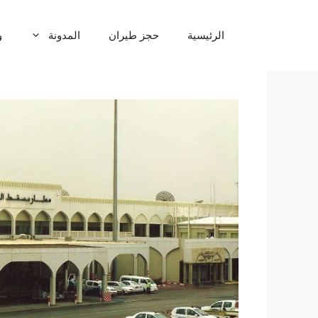
نتقل
لى
الرئيسية
حجز طيران
المدونة
و
لمحتوى