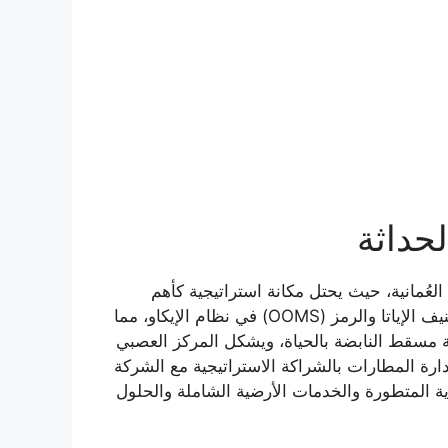
حداثة
بع على أرض ولاية السيب العُمانية، حيث يحتل مكانة استراتيجية كأهم
منشأة جوية في سلطنة عُمان وأبرز بوابة جوية تربط السلطنة بالعالم. يحمل المطار الرمز الدولي (MCT) وفق تصنيف الإياتا والرمز (OOMS) في نظام الإيكاو، مما
الي 32 كيلومتراً إلى الغرب من مركز العاصمة مسقط النابضة بالحياة، ويشكل المركز العصبي
لإدارة المطارات بالشراكة الاستراتيجية مع الشركة
ية المتطورة والخدمات الأرضية الشاملة والحلول