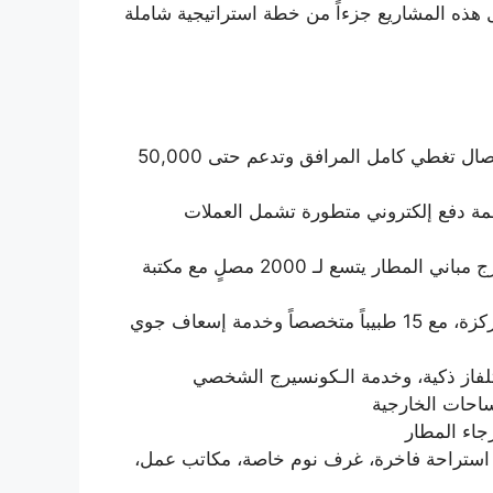
 الحجم، وإنشاء مواقف سيارات متعددة الطوابق تتسع لـ 12,000 سيارة. تشكل هذه المشاريع جزءاً من خطة استراتيجية شاملة
شبكة إنترنت لاسلكي فائق السرعة مجاني في جميع أنحاء المطار بسرعة 1 جيجابت/ثانية، مع 450 نقطة اتصال تغطي كامل المرافق وتدعم حتى 50,000
عمل على مدار 24 ساعة، مع دعم 35 عملة مختلفة وأنظمة دفع إلكتروني متطورة تشمل العملات
8 مصليات منفصلة للرجال والنساء مجهزة بأحدث أنظمة الصوت والمرافق، بالإضافة إلى مسجد رئيسي خارج مباني المطار يتسع لـ 2000 مصلٍ مع مكتبة
مجمع طبي متكامل يعمل على مدار الساعة يشمل عيادات تخصصية، صيدلية، غرفة طوارئ، ووحدة عناية مركزة، مع 15 طبيباً متخصصاً وخدمة إسعاف جوي
ق استراحة فاخرة، غرف نوم خاصة، مكاتب عمل،