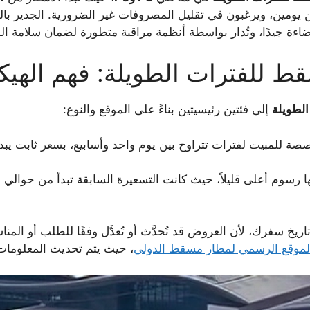
ن يومين، ويرغبون في تقليل المصروفات غير الضرورية. الجدير بال
ءة جيدًا، وتُدار بواسطة أنظمة مراقبة متطورة لضمان سلامة ا
 للفترات الطويلة: فهم الهيك
لطويلة
إلى فئتين رئيسيتين بناءً على الموقع والنوع:
ة للمبيت لفترات تتراوح بين يوم واحد وأسابيع، بسعر ثابت يبد
 رسوم أعلى قليلاً، حيث كانت التسعيرة السابقة تبدأ من حوالي
2
اريخ سفرك، لأن العروض قد تُحدَّث أو تُعدَّل وفقًا للطلب أو الم
لموقع الرسمي لمطار مسقط الدولي
، حيث يتم تحديث المعلومات