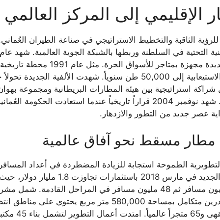
الإقليمي إلى المركز العالمي
مباني الوافدين والمغادرين وإنشاء صا
الذي ساهم في تعزيز حركة البضائع ورفع القدرة الاستيعابية إلى 50,000 طن سن
إدارة المطارات في عام 2002 من خلال شراكة استراتيجية بين هيئة المطارات البريطانية
بموجب اتفاقية امتياز لمدة 25 عاماً. شهد نوفمبر 2004 قراراً تاريخياً ع
ية عصر جديد من التطور والازدهار.
مطار مسقط نحو آفاق عالمية
سنوياً مع خطط مستقبلية لرفع السعة إلى 36 مليون مسافر ثم 48 مليون مسافر ف
غرف تدخين مكيف