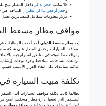
18 مكتب
حجز تذاكر
داخل المطار تتيح ل
و
حجز أرخص تذاكر الطيران
المتاحة عبر
ح
مركز معلومات متكامل للمسافرين يعمل على مدار 24 ساعة بطاقم متعدد اللغات يتحدث 15 لغة مختلفة، مع 25 شاشة
مواقف مطار مسقط الد
يُعد
مطار مسقط الدولي
أحد أحدث المطارات في من
ومواقف مكشوفة في مناطق استراتيجية، بالإضا
من هذه الساحات، ستلاحظ وجود لوحات إرشادية رق
الذكية تساعدك على اتخاذ القرار الأنسب حسب مدة
تكلفة مبيت السيارة في
لطالما كانت تكلفة مواقف السيارات أثناء السفر
المستمر التي تتبعها إدارة مطار مسقط، أصبح من
عُمان” عرضًا ترويجيًا خاصًا على
مواقف مطار مسقط