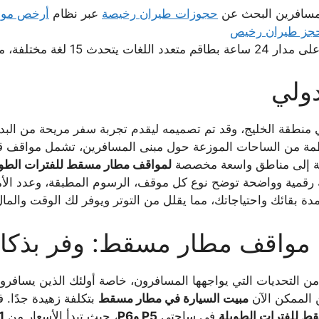
لمسافرين البحث عن
حجوزات طيران رخيصة
عبر نظام
أرخص موق
جز طيران رخيص
 تفاعلية ونظام توجيه ذكي
ولي
طقة الخليج، وقد تم تصميمه ليقدم تجربة سفر مريحة من البداية 
فة إلى مناطق واسعة مخصصة
لمواقف مطار مسقط للفترات الطوي
مية وواضحة توضح نوع كل موقف، الرسوم المطبقة، وعدد الأماكن
 بقائك واحتياجاتك، مما يقلل من التوتر ويوفر لك الوقت والمال
 مواقف مطار مسقط: وفر بذكاء
 من التحديات التي يواجهها المسافرون، خاصة أولئك الذين يسافر
 الممكن الآن
مبيت السيارة في مطار مسقط
بتكلفة زهيدة جدًا. 
 للفترات الطويلة
في ساحتي
P5 وP6
، حيث تبدأ الأسعار من
1 ريال عماني فقط لليوم