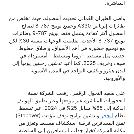
المباشرة.
واصل الطيران العُماني تحديث أسطوله، حيث تخلص من
طائرات إيرباص A330 وجميع بوينج 787-8 لصالح
أسطول أكثر كفاءة يشمل فقط بوينج 787-9 وطائرات
بوينج 737-8 الأحدث. تقلصت الوجهات بنسبة 30% لكن
مع توسيع حضوره في أهم الأسواق، وإطلاق خطوط
جديدة مثل مسقط – روما ومسقط – أمستردام في
صيف وخريف 2025. كما أعيد تدشين رحلتين يومياً إلى
لندن هيثرو وتكثيف التواجد في المدن الآسيوية
والأوروبية.
على صعيد التحول الرقمي، رفعت الشركة نسبة
الحجوزات المباشرة عبر موقعها وعبر تطبيق الهواتف
الذكية إلى 65% مقابل 25% في 2024، عبر تبسيط
نظام
الحجز
وتدشين برامج توقف مؤقت (Stopover)
تمنح المسافرين فرصة استكشاف مسقط وتعزز من
مكانة الشركة كخيار جذاب للمسافرين إلى السلطنة