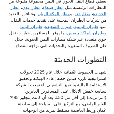
يغطي قطاع النقل الجوي في اليمن مجموعة متنوعة من
المطارات الرئيسية مثل
مطار صنعاء
،
مطار عدن
،
مطار
الحديدة
،
مطار تعز
، و
مطار المكلا الريان
. وتتنافس العديد
من شركات الطيران المحلية على تقديم خدمات النقل،
منها
طيران اليمنية
،
طيران السعيدة
،
طيران اليمدا
،
و
طيران الملكة بلقيس
، ما يوفر للمسافرين خيارات نقل
جوي متعددة عبر شبكة مطارات اليمن الحيوية، خلال
ظل الظروف المتغيرة والتحديات التي تواجه القطاع.
التطورات الحديثة
شهدت الخطوط العُمانية خلال عام 2025 تحولات
استراتيجية بارزة ضمن خطة إعادة الهيكلة وتحقيق
الاستدامة المالية والتميز التشغيلي. اعتمدت الشركة
سياسة خفض الاتكال على المسافرين العابرين
(الترانزيت) إلى أقل من 50% بعد أن كانت تتجاوز 85%
العام الماضي، مع التركيز على السياحة إلى سلطنة
عُمان وربط العاصمة مسقط بمزيد من الوجهات