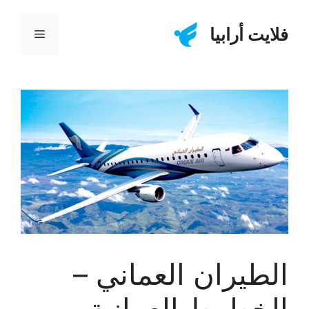
نتقل
لى
فلايت أرابيا
القائمة
لمحتوى
الطيران العماني –
الخطوط العمانية